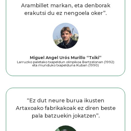
Arambillet markan, eta denborak
erakutsi du ez nengoela oker”.
Miguel Angel Urós Murillo “Txiki”
Larruzko paletako txapeldun olinpikoa Bartzelonan (1992)
eta munduko txapelduna Kuban (1990)
“Ez dut neure burua ikusten
Artaxoako fabrikakoak ez diren beste
pala batzuekin jokatzen”.