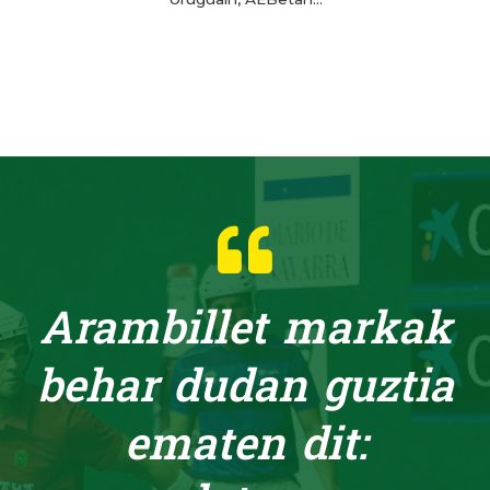
Arambillet markak
behar dudan guztia
ematen dit: