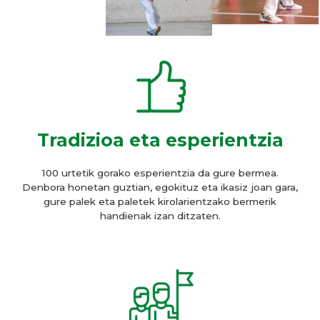
Tradizioa eta esperientzia
100 urtetik gorako esperientzia da gure bermea.
Denbora honetan guztian, egokituz eta ikasiz joan gara,
gure palek eta paletek kirolarientzako bermerik
handienak izan ditzaten.