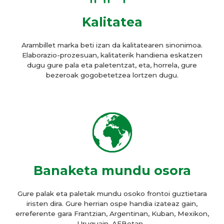
Kalitatea
Arambillet marka beti izan da kalitatearen sinonimoa.
Elaborazio-prozesuan, kalitaterik handiena eskatzen
dugu gure pala eta paletentzat, eta, horrela, gure
bezeroak gogobetetzea lortzen dugu.
Banaketa mundu osora
Gure palak eta paletak mundu osoko frontoi guztietara
iristen dira. Gure herrian ospe handia izateaz gain,
erreferente gara Frantzian, Argentinan, Kuban, Mexikon,
Uruguain, AEBetan…