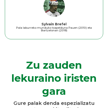
Sylvain Brefel
Pala laburreko munduko txapelduna Pauen (2010) eta
Bartzelonan (2018)
Zu zauden
lekuraino iristen
gara
Gure palak denda espezializatu