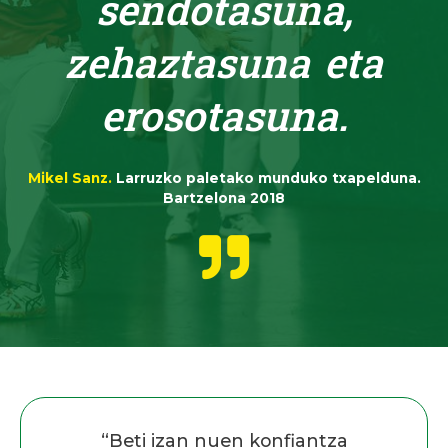
sendotasuna,
zehaztasuna eta
erosotasuna.
Mikel Sanz.
Larruzko paletako munduko txapelduna.
Bartzelona 2018
“Beti izan nuen konfiantza